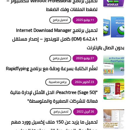
تحميل برنامج WinRAR Professional للكمبيوتر –
لضغط الملفات وفك الضغط
11 يوليو 2025
تحميل برامج
تحميل برنامج Internet Download Manager
(IDM) 6.42.41 كامل للويندوز – إصدار مستقل
بدون اتصال بالإنترنت
27 يونيو 2025
تحميل برامج
تعلّم الكتابة بسرعة ودقة مع برنامج RapidTyping
23 أكتوبر 2024
برامج محاسبية
"Peachtree (Sage 50): الحل الأمثل لإدارة مالية
فعالة للشركات الصغيرة والمتوسطة"
26 أبريل 2022
تحميل برامج
تحميل ما يزيد عن 150 ملف إكسيل وورد مهم