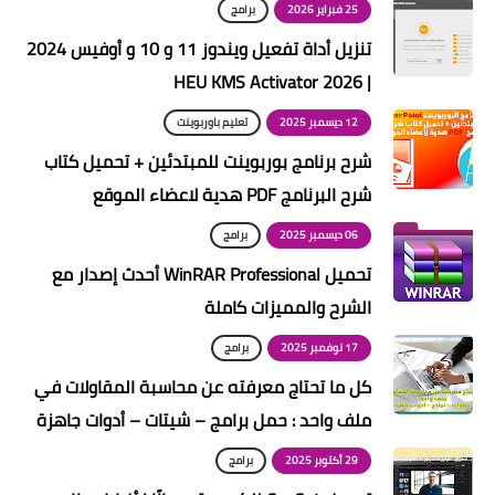
25 فبراير 2026
برامج
تنزيل أداة تفعيل ويندوز 11 و 10 و أوفيس 2024
| HEU KMS Activator 2026
12 ديسمبر 2025
تعليم باوربوينت
شرح برنامج بوربوينت للمبتدئين + تحميل كتاب
شرح البرنامج PDF هدية لاعضاء الموقع
06 ديسمبر 2025
برامج
تحميل WinRAR Professional أحدث إصدار مع
الشرح والمميزات كاملة
17 نوفمبر 2025
برامج
كل ما تحتاج معرفته عن محاسبة المقاولات في
ملف واحد : حمل برامج – شيتات – أدوات جاهزة
29 أكتوبر 2025
برامج