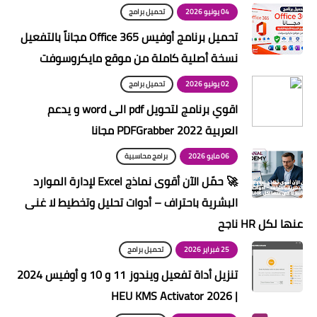
04 يونيو 2026
تحميل برامج
تحميل برنامج أوفيس Office 365 مجاناً بالتفعيل
نسخة أصلية كاملة من موقع مايكروسوفت
02 يونيو 2026
تحميل برامج
اقوي برنامج لتحويل pdf الى word و يدعم
العربية PDFGrabber 2022 مجانا
06 مايو 2026
برامج محاسبية
🚀 حمّل الآن أقوى نماذج Excel لإدارة الموارد
البشرية باحتراف – أدوات تحليل وتخطيط لا غنى
عنها لكل HR ناجح
25 فبراير 2026
تحميل برامج
تنزيل أداة تفعيل ويندوز 11 و 10 و أوفيس 2024
| HEU KMS Activator 2026