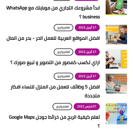
ابدأ مشروعك التجاري من موبايلك مع WhatsApp
business ؟
27 أبريل 2022
تعلم واربح
افضل المواقع العربية للعمل الحر - بحر من المال
27 أبريل 2022
تعلم واربح
ازاي تكسب كمصور من التصوير و تبيع صورك ؟
27 أبريل 2022
تعلم واربح
افضل 5 وظائف للعمل من المنزل للنساء افكار
متجددة
07 مارس 2022
تعلم واربح
تعلم كيفية الربح من خرائط جوجل Google Maps
؟