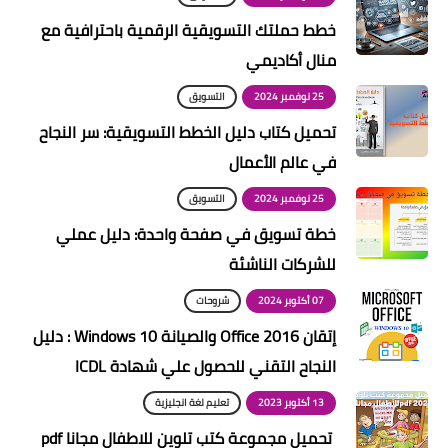
خطط حملتك التسويقية الرقمية باحترافية مع
منال أكاديمي
25 نوفمبر 2024
التسويق
تحميل كتاب دليل الخطط التسويقية: سر النجاح
في عالم الأعمال
25 نوفمبر 2024
التسويق
خطة تسويق في صفحة واحدة: دليل عملي
للشركات الناشئة
07 أكتوبر 2024
شروحات
إتقان Office 2016 والصيانة Windows 10 : دليل
النجاح التقني للحصول علي شهادة ICDL
13 أكتوبر 2023
تعليم لغة انجليزية
تحميل مجموعة كتب تلوين للاطفال مجانا pdf