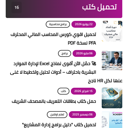
تحميل كتب
16
22 يونيو 2026
برامج محاسبية
تحميل اقوي كورس المحاسب المالي المحترف
PFA نسخة PDF
06 مايو 2026
برامج
🚀 حمّل الآن أقوى نماذج Excel لإدارة الموارد
البشرية باحتراف – أدوات تحليل وتخطيط لا غنى
عنها لكل HR ناجح
15 فبراير 2026
كتب
حمل كتاب بطاقات التعريف بالمصحف الشريف
06 ديسمبر 2025
تعلم اونلاين
تحميل كتاب "دليل برامج إدارة المشاريع"