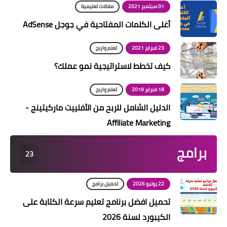
01 سبتمبر 2021
مقالات تعليمية
أغلى الكلمات المفتاحية في جوجل AdSense
23 فبراير 2021
تعلم واربح
كيف تخطط لاستراتيجية نمو عملك؟
18 فبراير 2019
تعلم واربح
الدليل الشامل للربح من الأفلييت ماركيتينج -
Affiliate Marketing
برامج
23
22 يونيو 2026
تحميل برامج
تحميل افضل برنامج تعليم سرعة الكتابة على
الكيبورد لسنة 2026