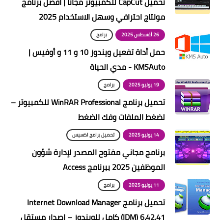
تحميل CapCut للكمبيوتر مجانًا | أفضل برنامج
مونتاج احترافي وسهل الاستخدام 2025
26 أغسطس 2025
برامج
حمل أداة تفعيل ويندوز 10 و 11 و أوفيس |
KMSAuto - مدي الحياة
19 يوليو 2025
برامج
تحميل برنامج WinRAR Professional للكمبيوتر –
لضغط الملفات وفك الضغط
14 يوليو 2025
تحميل برامج اكسيس
برنامج مجاني مفتوح المصدر لإدارة شؤون
الموظفين 2025 ببرنامج Access
11 يوليو 2025
برامج
تحميل برنامج Internet Download Manager
(IDM) 6.42.41 كامل للويندوز – إصدار مستقل