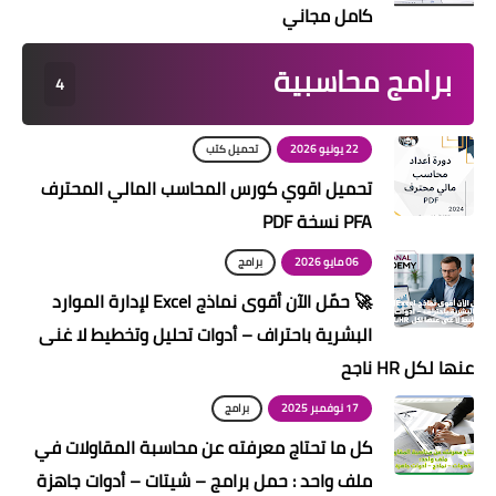
كامل مجاني
برامج محاسبية
4
22 يونيو 2026
تحميل كتب
تحميل اقوي كورس المحاسب المالي المحترف
PFA نسخة PDF
06 مايو 2026
برامج
🚀 حمّل الآن أقوى نماذج Excel لإدارة الموارد
البشرية باحتراف – أدوات تحليل وتخطيط لا غنى
عنها لكل HR ناجح
17 نوفمبر 2025
برامج
كل ما تحتاج معرفته عن محاسبة المقاولات في
ملف واحد : حمل برامج – شيتات – أدوات جاهزة