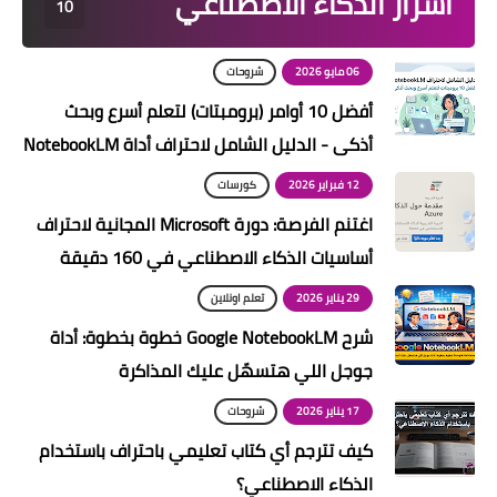
اسرار الذكاء الاصطناعي
10
06 مايو 2026
شروحات
أفضل 10 أوامر (برومبتات) لتعلم أسرع وبحث
أذكى - الدليل الشامل لاحتراف أداة NotebookLM
12 فبراير 2026
كورسات
اغتنم الفرصة: دورة Microsoft المجانية لاحتراف
أساسيات الذكاء الاصطناعي في 160 دقيقة
29 يناير 2026
تعلم اونلاين
شرح Google NotebookLM خطوة بخطوة: أداة
جوجل اللي هتسهّل عليك المذاكرة
17 يناير 2026
شروحات
كيف تترجم أي كتاب تعليمي باحتراف باستخدام
الذكاء الاصطناعي؟