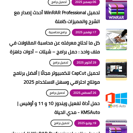
06 ديسمبر 2025
تحميل برامج
تحميل WinRAR Professional أحدث إصدار مع
الشرح والمميزات كاملة
17 نوفمبر 2025
برامج محاسبية
كل ما تحتاج معرفته عن محاسبة المقاولات في
ملف واحد : حمل برامج – شيتات – أدوات جاهزة
29 أكتوبر 2025
تحميل برامج
تحميل CapCut للكمبيوتر مجانًا | أفضل برنامج
مونتاج احترافي وسهل الاستخدام 2025
26 أغسطس 2025
تحميل برامج
حمل أداة تفعيل ويندوز 10 و 11 و أوفيس |
KMSAuto - مدي الحياة
19 يوليو 2025
تحميل برامج