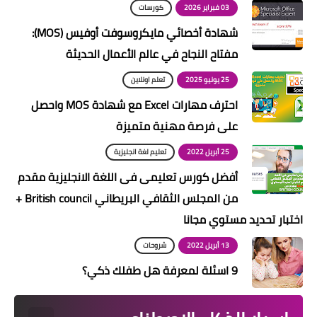
03 فبراير 2026
كورسات
كتب
شهادة أخصائي مايكروسوفت أوفيس (MOS):
بلوجر
مفتاح النجاح في عالم الأعمال الحديثة
المزيد
25 يونيو 2025
تعلم اونلاين
احترف مهارات Excel مع شهادة MOS واحصل
على فرصة مهنية متميزة
25 أبريل 2022
تعليم لغة انجليزية
أفضل كورس تعليمى فى اللغة الانجليزية مقدم
من المجلس الثقافي البريطاني British council +
اختبار تحديد مستوي مجانا
13 أبريل 2022
شروحات
9 اسئلة لمعرفة هل طفلك ذكي؟