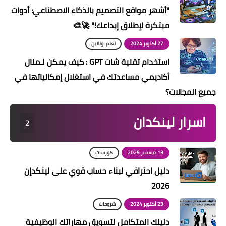
"أشهر مواقع التصميم بالذكاء الاصطناعي: أدوات
مبتكرة لإطلاق إبداعك!" 🚀🎨
27 أكتوبر 2024
تعلم اونلاين
استخدام تقنية شات GPT : كيف يمكن لـمنال
أكاديمي مساعدتك في استغلال إمكانياتها في
جميع المجالات؟
اسرار لينكدان
2
13 ديسمبر 2025
كورسات
دليل احترافي لبناء حساب قوي على لينكدإن
2026
23 أكتوبر 2024
شروحات
دليلك المتكامل لتسويق مهاراتك الوظيفية