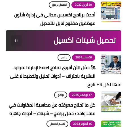
20 أبريل 2022
تحميل برامج
أحدث برنامج اكسيس مجانى فى إدارة شئون
موظفين مفتوح قابل للتعديل
تحميل شيتات اكسيل
11
06 مايو 2026
برامج
🚀 حمّل الآن أقوى نماذج Excel لإدارة الموارد
البشرية باحتراف – أدوات تحليل وتخطيط لا غنى
عنها لكل HR ناجح
17 نوفمبر 2025
برامج
كل ما تحتاج معرفته عن محاسبة المقاولات في
ملف واحد : حمل برامج – شيتات – أدوات جاهزة
16 أكتوبر 2023
تعليم اكسيل