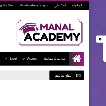
الارشيف
نبذة عني
كورسات ManalAcademy
افكار مشاري
كورسات مجانية
Access
Excel
الرئيسية
أخبار ساخنة