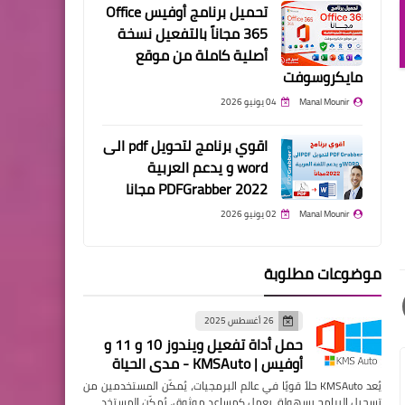
تحميل برنامج أوفيس Office
365 مجاناً بالتفعيل نسخة
أصلية كاملة من موقع
مايكروسوفت
Manal Mounir
04 يونيو 2026
اقوي برنامج لتحويل pdf الى
word و يدعم العربية
PDFGrabber 2022 مجانا
Manal Mounir
02 يونيو 2026
موضوعات مطلوبة
26 أغسطس 2025
حمل أداة تفعيل ويندوز 10 و 11 و
أوفيس | KMSAuto - مدي الحياة
يُعد KMSAuto حلاً قويًا في عالم البرمجيات، يُمكّن المستخدمين من
تسجيل البرامج بسهولة. يعمل كمساعد موثوق، يُمكّن المستخد…