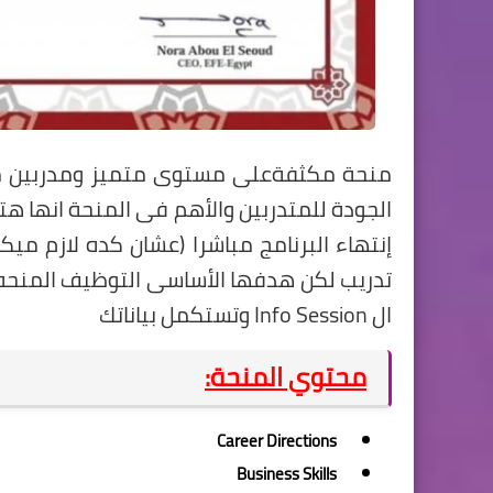
منحة مكثفةعلي مستوي متميز ومدربين م
الجودة للمتدربين والأهم في المنحة انها 
إنتهاء البرنامج مباشرا (عشان كده لازم
تدريب لكن هدفها الأساسي التوظيف المنحه
ال Info Session وتستكمل بياناتك
محتوي المنحة:
Career Directions
Business Skills