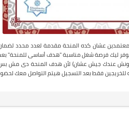
عتمدين عشان كده المنحة مقدمة لعدد محدد لضمان
هتوفر ليك فرصة شغل مناسبة "هدف أساسي للمنحة" بعد
 ميكونش عندك جيش عشان) لأن هدف المنحة دي مش بس
 للخريجين فقط بعد التسجيل هيتم التواصل معك لحضور