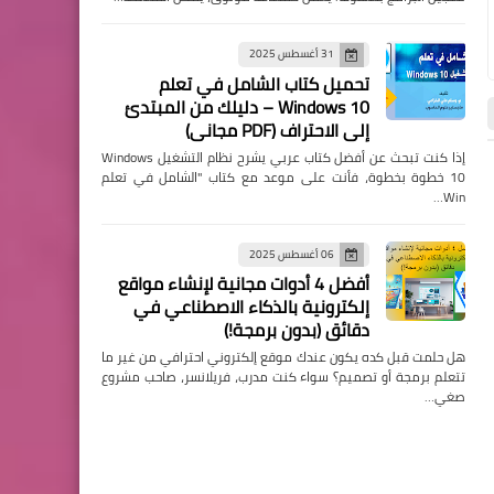
31 أغسطس 2025
تحميل كتاب الشامل في تعلم
Windows 10 – دليلك من المبتدئ
إلى الاحتراف (PDF مجاني)
إذا كنت تبحث عن أفضل كتاب عربي يشرح نظام التشغيل Windows
10 خطوة بخطوة، فأنت على موعد مع كتاب "الشامل في تعلم
Win…
كورسات مجانية
كورسات
06 أغسطس 2025
أفضل 4 أدوات مجانية لإنشاء مواقع
إلكترونية بالذكاء الاصطناعي في
دقائق (بدون برمجة!)
هل حلمت قبل كده يكون عندك موقع إلكتروني احترافي من غير ما
تتعلم برمجة أو تصميم؟ سواء كنت مدرب، فريلانسر، صاحب مشروع
صغي…
Manal Mounir
19 نوفمبر 2021
Manal Mounir
19 نوفمبر 2021
إختبار تحديد مستوى اللغة الإنجليزيه
كـورس تعلـيم اللـغة الانج
مجانا مقدم من British Council 2022
من المجلس الثقافي البريط