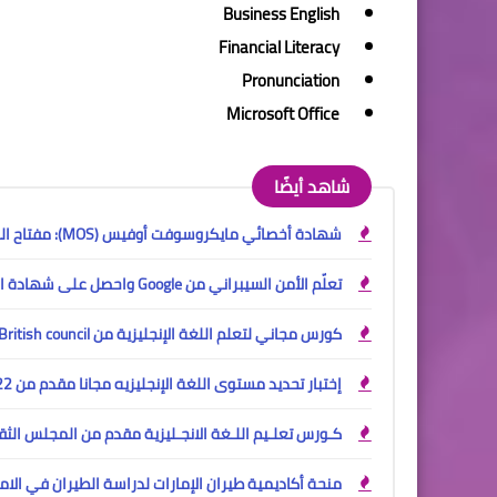
Business English
Financial Literacy
Pronunciation
Microsoft Office
شاهد أيضًا
شهادة أخصائي مايكروسوفت أوفيس (MOS): مفتاح النجاح في عالم الأعمال الحديثة
تعلّم الأمن السيبراني من Google واحصل على شهادة احترافية تؤهلك لسوق العمل
كورس مجاني لتعلم اللغة الإنجليزية من British council على منصة إدراك مجانا
إختبار تحديد مستوى اللغة الإنجليزيه مجانا مقدم من British Council 2022
كـورس تعلـيم اللـغة الانجـليزية مقدم من المجلس الثقافي البريطاني
منحة أكاديمية طيران الإمارات لدراسة الطيران في الامارات