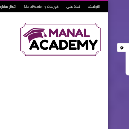
الارشيف
نبذة عني
كورسات ManalAcademy
افكار مشاري