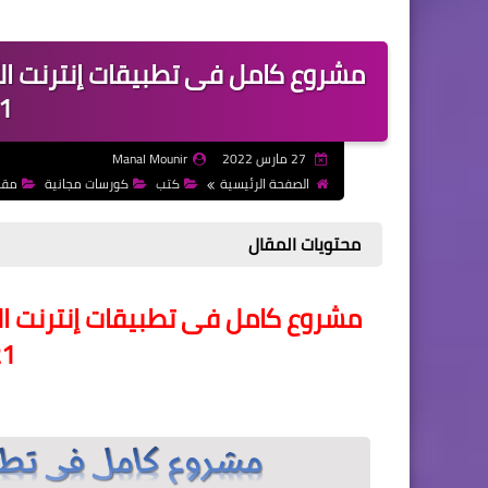
022
27 مارس 2022
Manal Mounir
الصفحة الرئيسية
كتب
كورسات مجانية
مقا
محتويات المقال
022