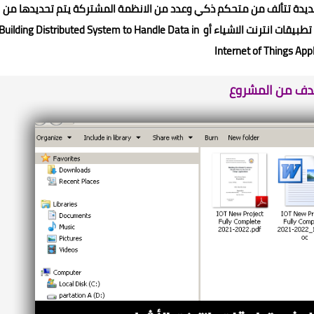
 جديدة تتألف من متحكم ذكي وعدد من الانظمة المشتركة يتم تحديدها من
قبل الباحثين بعنوان بناء نظام موزع للتعامل مع البيانات ف تطبيقات انترنت الاشياء أو Building Distributed System to Handle Data in
Internet of Things App
دف من المشروع