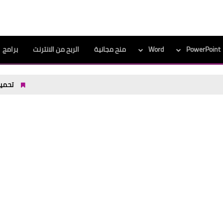
PowerPoint
Word
منح مجانية
الربح من الانترنت
برامج
تحميل افضل برنامج تعل