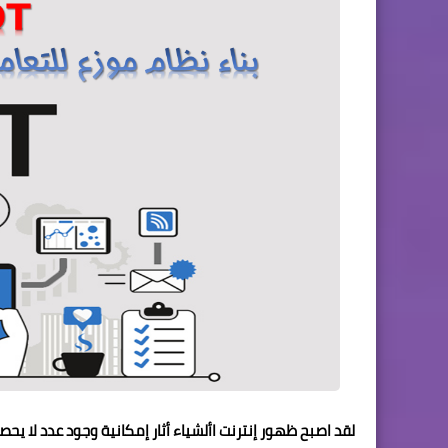
لقد اصبح ظهور إنترنت األشياء أثار إمكانية وجود عدد لا ي