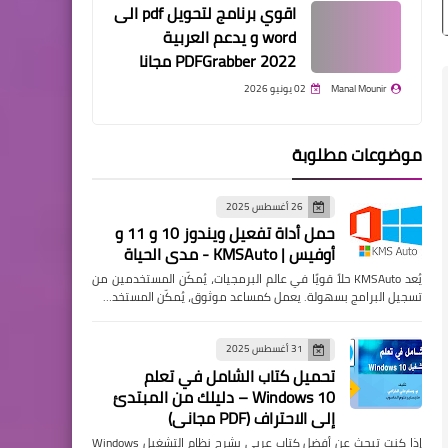
اقوي برنامج لتحويل pdf الى
word و يدعم العربية
PDFGrabber 2022 مجانا
Manal Mounir
02 يونيو 2026
موضوعات مطلوبة
26 أغسطس 2025
حمل أداة تفعيل ويندوز 10 و 11 و
أوفيس | KMSAuto - مدي الحياة
يُعد KMSAuto حلاً قويًا في عالم البرمجيات، يُمكّن المستخدمين من
تسجيل البرامج بسهولة. يعمل كمساعد موثوق، يُمكّن المستخد…
31 أغسطس 2025
تحميل كتاب الشامل في تعلم
Windows 10 – دليلك من المبتدئ
إلى الاحتراف (PDF مجاني)
إذا كنت تبحث عن أفضل كتاب عربي يشرح نظام التشغيل Windows