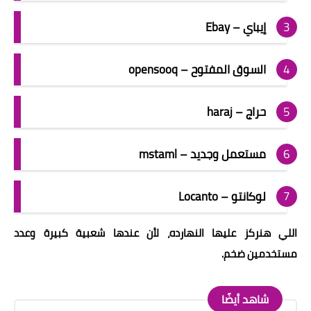
إيباي – Ebay
السوق المفتوح – opensooq
حراج – haraj
مستعمل وجديد – mstaml
لوكانتو – Locanto
اللي هنركز عليها النهارده، لأن عندها شعبية كبيرة وعدد
مستخدمين ضخم.
شاهد أيضًا