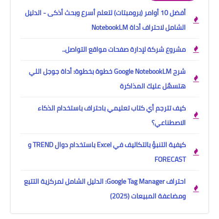
أفضل 10 أوامر (برومبتات) لتعلم أسرع وبحث أذكى - الدليل
الشامل لاحتراف أداة NotebookLM
مشروع شركة لإدارة صفحات مواقع التواصل..
شرح Google NotebookLM خطوة بخطوة: أداة جوجل اللي
هتسهّل عليك المذاكرة
كيف تترجم أي كتاب تعليمي باحتراف باستخدام الذكاء
الاصطناعي؟
كيفية التنبؤ بالتكاليف في Excel باستخدام دوال TREND و
FORECAST
احتراف Google Tag Manager: الدليل الشامل لمركزية التتبع
ومضاعفة المبيعات (2025)