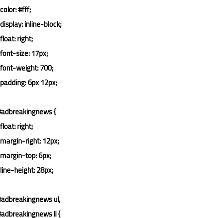
color
: 
#fff
;

display
: inline-block;

float
: right;

font-size
: 
17px
;

font-weight
: 
700
;

padding
: 
6px
12px
;

#adbreakingnews
 {

float
: right;

margin-right
: 
12px
;

margin-top
: 
6px
;

line-height
: 
28px
;

#adbreakingnews
ul
#adbreakingnews
li
 {
