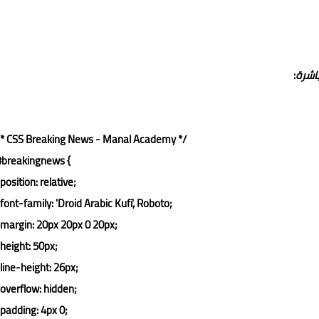
اشرة
:
/* CSS Breaking News - Manal Academy */
#breakingnews
 {

position
: relative;

font-family
: 
'Droid Arabic Kufi'
, Roboto;

margin
: 
20px
20px
0
20px
;

height
: 
50px
;

line-height
: 
26px
;

overflow
: hidden;

padding
: 
4px
0
;
