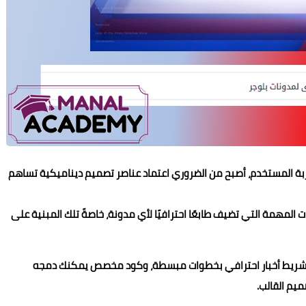
Manal Mounir
Manal Mounir
Manal Mounir
Manal Mounir
Manal Mounir
ربة المستخدم، أصبح من الضروري اعتماد عناصر تصميم ديناميكية تساهم
28 سبتمبر 2022
30 يوليو 2022
04 يوليو 2022
28 مايو 2022
24 مايو 2022
 المهمة التي تضيف طابعًا احترافيًا لأي مدونة، خاصةً تلك المبنية على
شريط أخبار احترافي بخطوات مبسطة، وكود مخصص يمكنك دمجه
يم القالب.