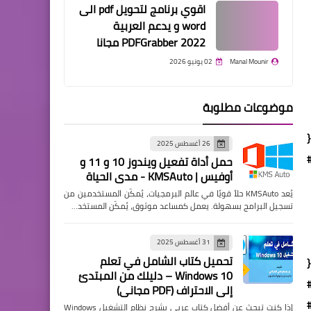
اقوي برنامج لتحويل pdf الى
word و يدعم العربية
PDFGrabber 2022 مجانا
Manal Mounir
02 يونيو 2026
موضوعات مطلوبة
26 أغسطس 2025
حمل أداة تفعيل ويندوز 10 و 11 و
أوفيس | KMSAuto - مدي الحياة
يُعد KMSAuto حلاً قويًا في عالم البرمجيات، يُمكّن المستخدمين من
تسجيل البرامج بسهولة. يعمل كمساعد موثوق، يُمكّن المستخد…
31 أغسطس 2025
تحميل كتاب الشامل في تعلم
Windows 10 – دليلك من المبتدئ
إلى الاحتراف (PDF مجاني)
إذا كنت تبحث عن أفضل كتاب عربي يشرح نظام التشغيل Windows