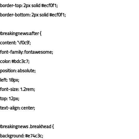
border-top
: 
2px
 solid 
#ecf0f1
;

border-bottom
: 
2px
 solid 
#ecf0f1
;

#breakingnews
:after
 {

content
: 
'\f0c9'
;

font-family
: fontawesome;

color
: 
#bdc3c7
;

position
: absolute;

left
: 
18px
;

font-size
: 
1.2rem
;

top
: 
12px
;

text-align
: center;

#breakingnews
.breakhead
 {

background
: 
#e74c3c
;
