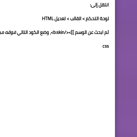
انتقل إلى:
لوحة التحكم > القالب > تعديل HTML
ثم ابحث عن الوسم
]]></b:skin>
، وضع الكود التالي
فوقه مب
css