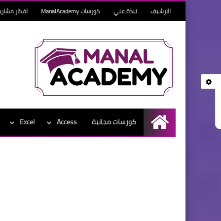
الارشيف
نبذة عني
كورسات ManalAcademy
افكار مشاري
كورسات مجانية
Access
Excel
الرئيسية